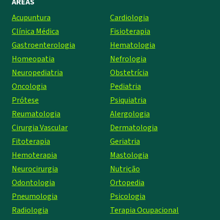
ÁREAS
Acupuntura
Cardiologia
Clínica Médica
Fisioterapia
Gastroenterologia
Hematologia
Homeopatia
Nefrologia
Neuropediatria
Obstetrícia
Oncologia
Pediatria
Prótese
Psiquiatria
Reumatologia
Alergologia
Cirurgia Vascular
Dermatologia
Fitoterapia
Geriatria
Hemoterapia
Mastologia
Neurocirurgia
Nutrição
Odontologia
Ortopedia
Pneumologia
Psicologia
Radiologia
Terapia Ocupacional