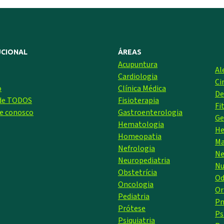
UCIONAL
ÁREAS
Acupuntura
Al
Cardiologia
Ci
o
Clínica Médica
De
 de TODOS
Fisioterapia
Fi
e conosco
Gastroenterologia
Ge
Hematologia
He
Homeopatia
Ma
Nefrologia
Ne
Neuropediatria
Nu
Obstetrícia
Od
Oncologia
Or
Pediatria
Pn
Prótese
Ps
Psiquiatria