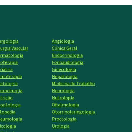
ergologia
Angiologia
rurgia Vascular
Clínica Geral
rmatologia
Endocrinologia
toterapia
Fonoaudiologia
riatria
Ginecologia
moterapia
Hepatologia
stologia
Medicina do Trabalho
urocirurgia
Neurologia
trição
Nutrologia
ontologia
Oftalmologia
topedia
Otorrinolaringologia
eumologia
Proctologia
icologia
Urologia