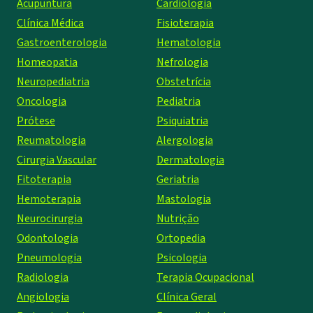
Acupuntura
Cardiologia
Clínica Médica
Fisioterapia
Gastroenterologia
Hematologia
Homeopatia
Nefrologia
Neuropediatria
Obstetrícia
Oncologia
Pediatria
Prótese
Psiquiatria
Reumatologia
Alergologia
Cirurgia Vascular
Dermatologia
Fitoterapia
Geriatria
Hemoterapia
Mastologia
Neurocirurgia
Nutrição
Odontologia
Ortopedia
Pneumologia
Psicologia
Radiologia
Terapia Ocupacional
Angiologia
Clínica Geral