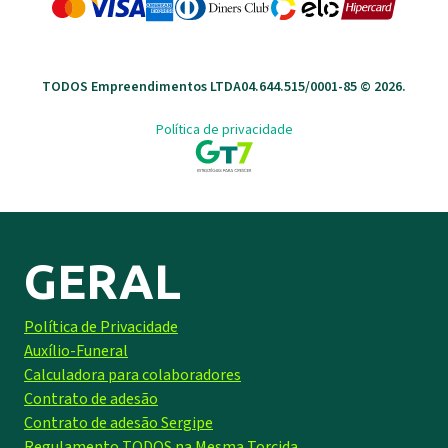
TODOS Empreendimentos LTDA
04.644.515/0001-85 ©
2026
.
Política de privacidade
GERAL
Política de Privacidade
Auxílio-Funeral
Calculadora para colaboradores
Contrato de adesão
Contrato de adesão Sergipe
Regulamento TODOS na Mesma Torcida